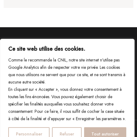
Suivez-nous sur Instagram
Ce site web utilise des cookies.
@ozhome
Comme le recommande la CNIL, notre site internet n'utilise pas
Google Analytics afin de respecter votre vie privée. Les cookies
que nous utilisons ne servent que pour ce site, et ne sont transmis à
aucune autre société.
En cliquant sur « Accepter », vous donnez votre consentement à
toutes les fins énoncées. Vous pouvez également choisir de
MENTIONS LÉGALES
spécifier les finalités auxquelles vous souhaitez donner votre
CONDITIONS GÉNÉRALES D’UTILISATION
consentement. Pour ce faire, il vous suffit de cocher la case située
POLITIQUE DE CONFIDENTIALITÉ
à côté de la finalité et d’appuyer sur « Enregistrer les paramètres ».
BACK TO TOP
© Copyright 2023 - Oz'Home - Décoratrice florale de vos événements -
Personnaliser
Refuser
Tout autoriser